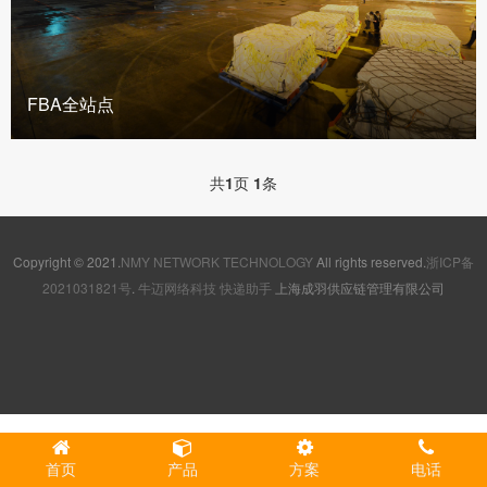
FBA全站点
共
1
页
1
条
Copyright © 2021.
NMY NETWORK TECHNOLOGY
All rights reserved.
浙ICP备
2021031821号
.
牛迈网络科技
快递助手
上海成羽供应链管理有限公司
首页
产品
方案
电话