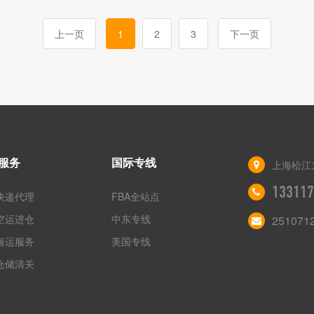
上一页
1
2
3
下一页
服务
国际专线
上海松江九
133117
快递代理
FBA全站点
空运进仓
中东专线
251071
海运服务
美国专线
仓储清关