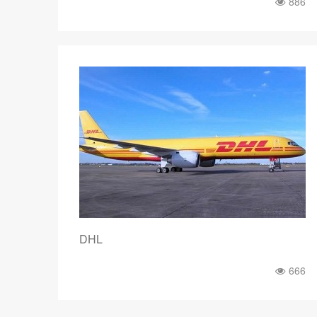
886
DHL
666