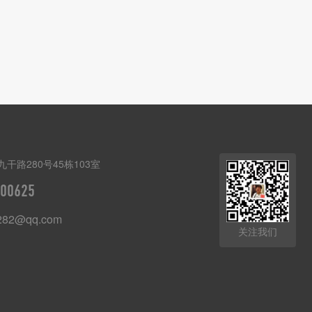
干路280号45栋103室
00625
282@qq.com
关注我们