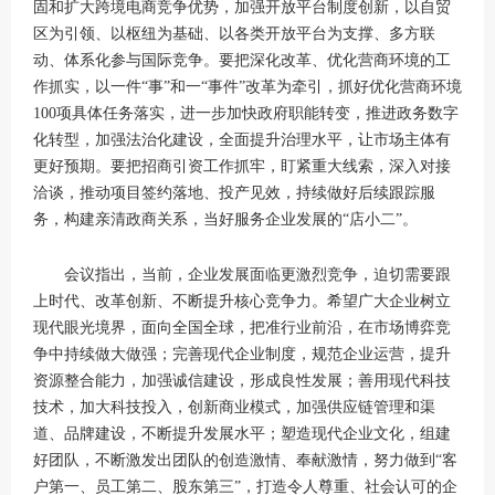
固和扩大跨境电商竞争优势，加强开放平台制度创新，以自贸
区为引领、以枢纽为基础、以各类开放平台为支撑、多方联
动、体系化参与国际竞争。要把深化改革、优化营商环境的工
作抓实，以一件“事”和一“事件”改革为牵引，抓好优化营商环境
100项具体任务落实，进一步加快政府职能转变，推进政务数字
化转型，加强法治化建设，全面提升治理水平，让市场主体有
更好预期。要把招商引资工作抓牢，盯紧重大线索，深入对接
洽谈，推动项目签约落地、投产见效，持续做好后续跟踪服
务，构建亲清政商关系，当好服务企业发展的“店小二”。
会议指出，当前，企业发展面临更激烈竞争，迫切需要跟
上时代、改革创新、不断提升核心竞争力。希望广大企业树立
现代眼光境界，面向全国全球，把准行业前沿，在市场博弈竞
争中持续做大做强；完善现代企业制度，规范企业运营，提升
资源整合能力，加强诚信建设，形成良性发展；善用现代科技
技术，加大科技投入，创新商业模式，加强供应链管理和渠
道、品牌建设，不断提升发展水平；塑造现代企业文化，组建
好团队，不断激发出团队的创造激情、奉献激情，努力做到“客
户第一、员工第二、股东第三”，打造令人尊重、社会认可的企