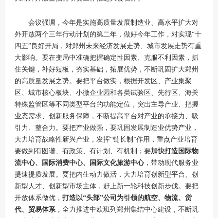
会议强调，今年是实施高质量发展制造业、高水平扩大对
外开放两个三年行动计划的第二年，做好今年工作，对实现“十
四五”良好开局，对郑州未来经济发展走势、城市发展走势有重
大影响。要在变局中准确把握确定性因素、克服不利因素，抓
住关键，补好短板，夯实基础，拓展优势，不断巩固扩大郑州
的高质量发展之势。要把平台做实，根据开发区、产业集聚
区、城市核心板块、小微企业园和各类试验区、先行区、海关
特殊监管区等不同类型平台的功能定位，突出主导产业、把握
业态需求、创新服务保障，不断提高平台对产业的承接力、吸
引力、整合力。要把产业做强，要巩固发展制造业优势产业，
大力培育战略性新兴产业，发挥“链长制”作用，重点产业培育
要做到有图谱、有政策、有计划、有机制；要
加快打造国际物
流中心、国际消费中心、国际文化旅游中心
，带动现代服务业
提速提质发展。要把内生动力做活，大力培育创新型平台、创
新型人才、创新型市场主体，赶上新一轮科技创新步伐。要把
开放体系做优，
打造以“头部”公司为引领的航空、物流、货
代、贸易体系
，全力推进中欧班列郑州集结中心建设，不断巩